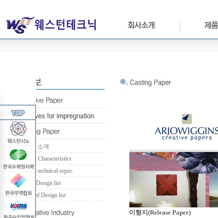
회사소개
제품
Casting 소개
Product Characteristics
Product technical sepec.
Coated Design list
Extruded Design list
이형지(Release Paper)